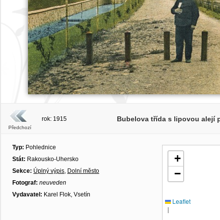
Bubelova třída s lipovou alejí
rok: 1915
Předchozí
Typ:
Pohlednice
+
Stát:
Rakousko-Uhersko
Sekce:
Úplný výpis
,
Dolní město
−
Fotograf:
neuveden
Vydavatel:
Karel Flok, Vsetín
Leaflet
|