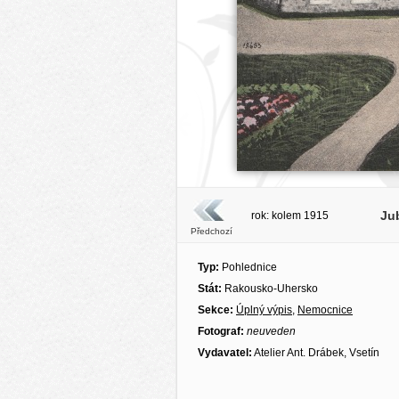
Jub
rok: kolem 1915
Předchozí
Typ:
Pohlednice
Stát:
Rakousko-Uhersko
Sekce:
Úplný výpis
,
Nemocnice
Fotograf:
neuveden
Vydavatel:
Atelier Ant. Drábek, Vsetín