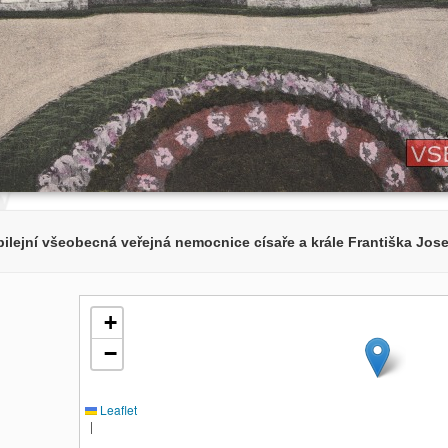
ilejní všeobecná veřejná nemocnice císaře a krále Františka Jose
+
−
Leaflet
|