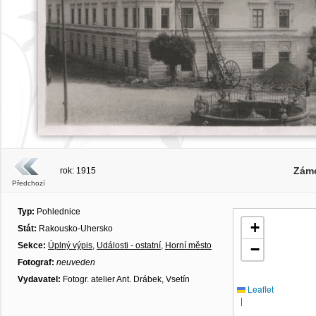
Záme
rok: 1915
Předchozí
Typ:
Pohlednice
+
Stát:
Rakousko-Uhersko
Sekce:
Úplný výpis
,
Události - ostatní
,
Horní město
−
Fotograf:
neuveden
Vydavatel:
Fotogr. atelier Ant. Drábek, Vsetín
Leaflet
|