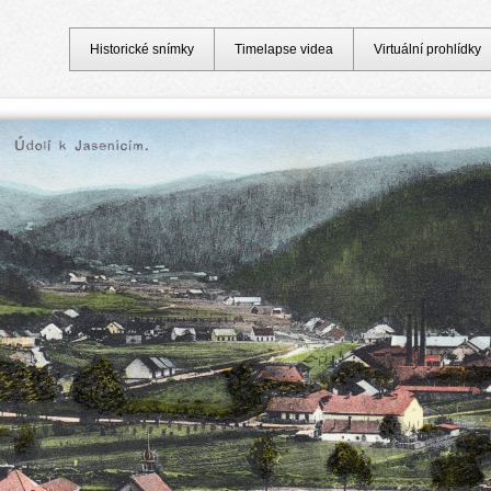
Historické snímky
Timelapse videa
Virtuální prohlídky