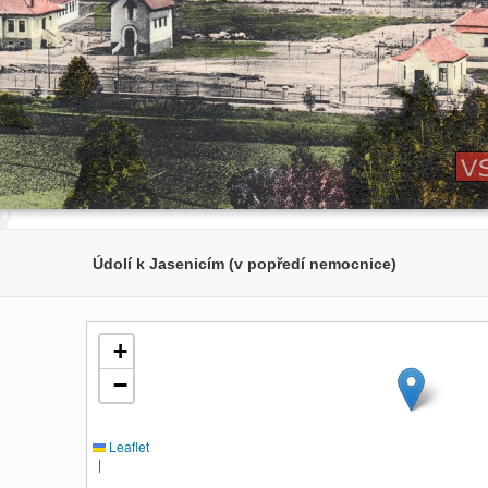
Údolí k Jasenicím (v popředí nemocnice)
+
−
Leaflet
|