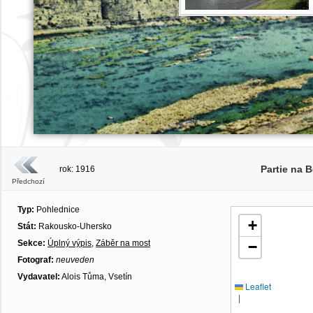
Partie na 
rok: 1916
Předchozí
Typ:
Pohlednice
+
Stát:
Rakousko-Uhersko
Sekce:
Úplný výpis
,
Záběr na most
−
Fotograf:
neuveden
Vydavatel:
Alois Tůma, Vsetín
Leaflet
|