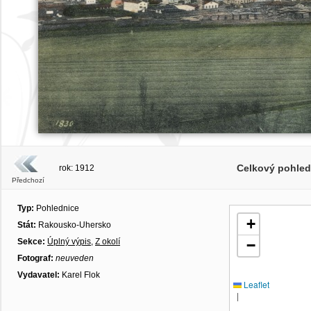
Celkový pohled
rok: 1912
Předchozí
Typ:
Pohlednice
+
Stát:
Rakousko-Uhersko
Sekce:
Úplný výpis
,
Z okolí
−
Fotograf:
neuveden
Vydavatel:
Karel Flok
Leaflet
|