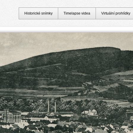
Historické snímky
Timelapse videa
Virtuální prohlídky