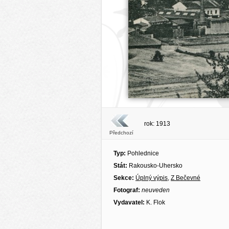
rok: 1913
Předchozí
Typ:
Pohlednice
Stát:
Rakousko-Uhersko
Sekce:
Úplný výpis
,
Z Bečevné
Fotograf:
neuveden
Vydavatel:
K. Flok