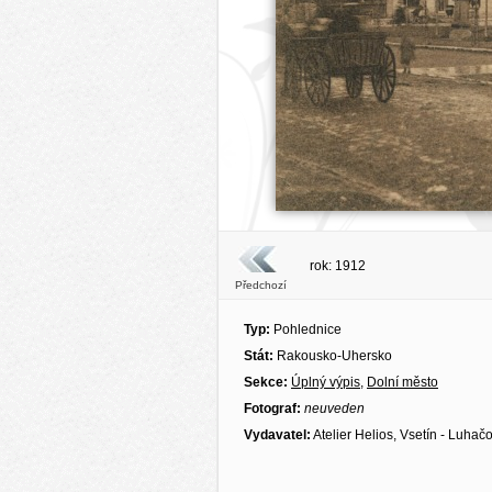
rok: 1912
Předchozí
Typ:
Pohlednice
Stát:
Rakousko-Uhersko
Sekce:
Úplný výpis
,
Dolní město
Fotograf:
neuveden
Vydavatel:
Atelier Helios, Vsetín - Luhač