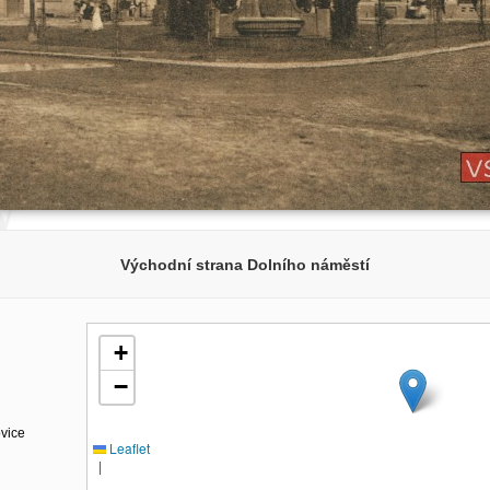
Východní strana Dolního náměstí
+
−
ovice
Leaflet
|