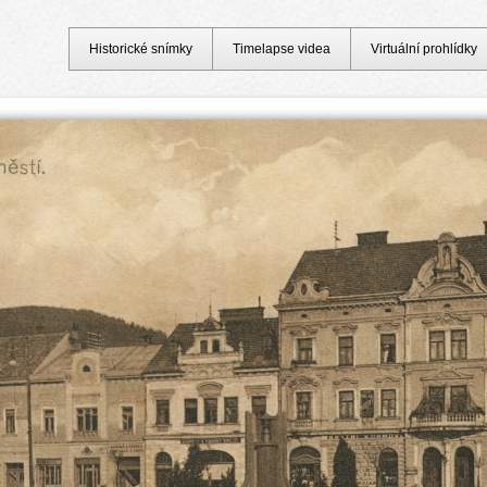
Historické snímky
Timelapse videa
Virtuální prohlídky