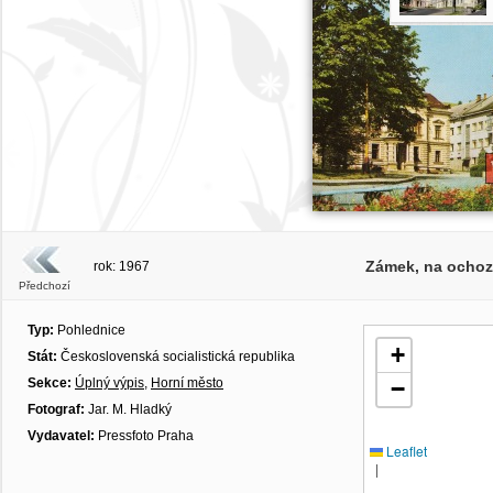
Zámek, na ochozu
rok: 1967
Předchozí
Typ:
Pohlednice
+
Stát:
Československá socialistická republika
Sekce:
Úplný výpis
,
Horní město
−
Fotograf:
Jar. M. Hladký
Vydavatel:
Pressfoto Praha
Leaflet
|