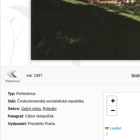
Sídl
rok: 1967
Předchozí
Typ:
Pohlednice
+
Stát:
Československá socialistická republika
Sekce:
Úplný výpis
,
Rybníky
−
Fotograf:
Ctibor Volejníček
Vydavatel:
Pressfoto Praha
Leaflet
|