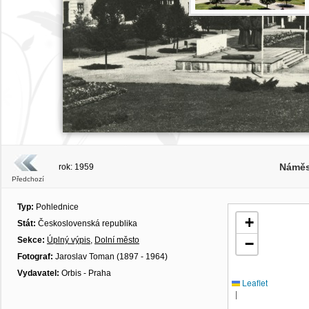
Náměs
rok: 1959
Předchozí
Typ:
Pohlednice
+
Stát:
Československá republika
Sekce:
Úplný výpis
,
Dolní město
−
Fotograf:
Jaroslav Toman (1897 - 1964)
Vydavatel:
Orbis - Praha
Leaflet
|