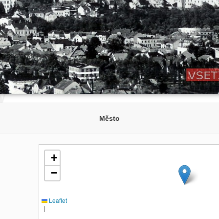
Město
+
−
Leaflet
|