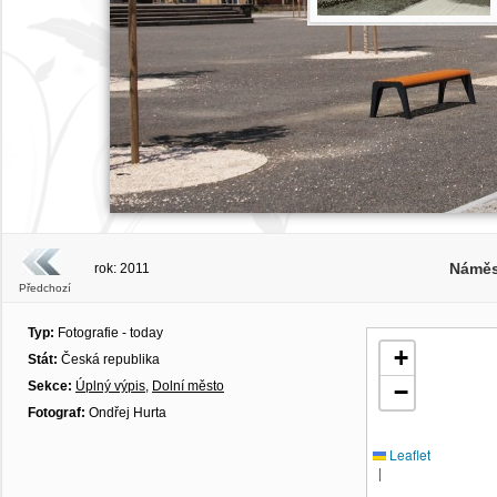
Náměs
rok: 2011
Předchozí
Typ:
Fotografie - today
+
Stát:
Česká republika
Sekce:
Úplný výpis
,
Dolní město
−
Fotograf:
Ondřej Hurta
Leaflet
|