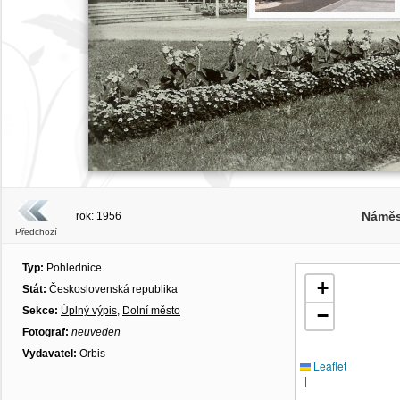
Náměs
rok: 1956
Předchozí
Typ:
Pohlednice
+
Stát:
Československá republika
Sekce:
Úplný výpis
,
Dolní město
−
Fotograf:
neuveden
Vydavatel:
Orbis
Leaflet
|