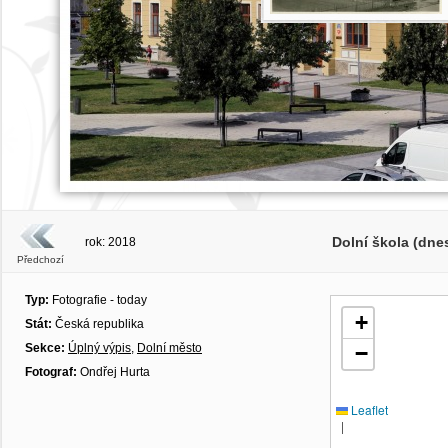
Dolní škola (dnes
rok: 2018
Předchozí
Typ:
Fotografie - today
+
Stát:
Česká republika
Sekce:
Úplný výpis
,
Dolní město
−
Fotograf:
Ondřej Hurta
Leaflet
|