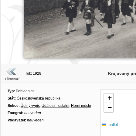
Krojovaný pr
rok: 1928
Předchozí
Typ:
Pohlednice
+
Stát:
Československá republika
Sekce:
Úplný výpis
,
Události - ostatní
,
Horní město
−
Fotograf:
neuveden
Vydavatel:
neuveden
Leaflet
|