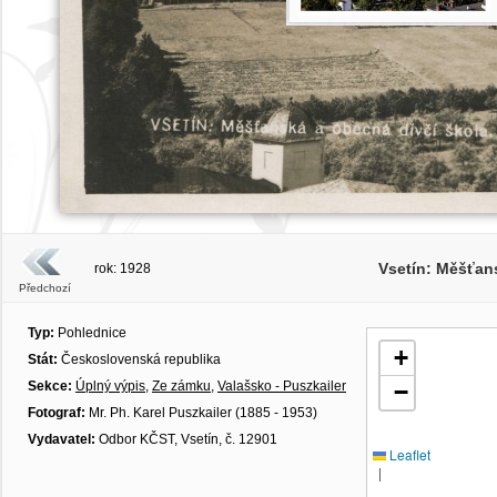
Vsetín: Měšťans
rok: 1928
Předchozí
Typ:
Pohlednice
+
Stát:
Československá republika
Sekce:
Úplný výpis
,
Ze zámku
,
Valašsko - Puszkailer
−
Fotograf:
Mr. Ph. Karel Puszkailer (1885 - 1953)
Vydavatel:
Odbor KČST, Vsetín, č. 12901
Leaflet
|