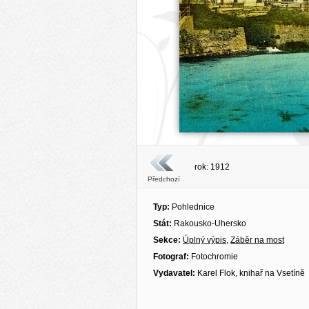
rok: 1912
Předchozí
Typ:
Pohlednice
Stát:
Rakousko-Uhersko
Sekce:
Úplný výpis
,
Záběr na most
Fotograf:
Fotochromie
Vydavatel:
Karel Flok, knihař na Vsetíně