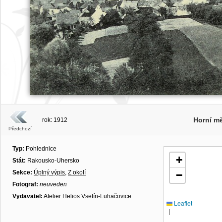
Horní m
rok: 1912
Předchozí
Typ:
Pohlednice
+
Stát:
Rakousko-Uhersko
Sekce:
Úplný výpis
,
Z okolí
−
Fotograf:
neuveden
Vydavatel:
Atelier Helios Vsetín-Luhačovice
Leaflet
|