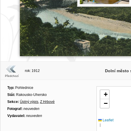
Dolní město
rok: 1912
Předchozí
Typ:
Pohlednice
+
Stát:
Rakousko-Uhersko
Sekce:
Úplný výpis
,
Z Hrbové
−
Fotograf:
neuveden
Vydavatel:
neuveden
Leaflet
|