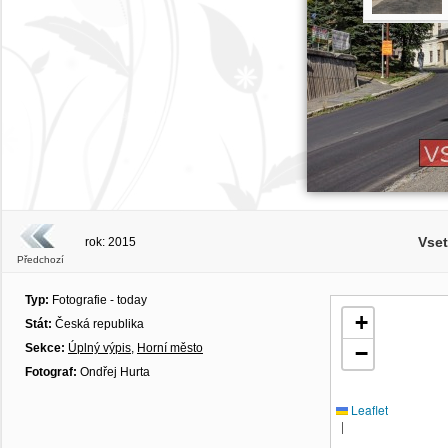
Vse
rok: 2015
Předchozí
Typ:
Fotografie - today
+
Stát:
Česká republika
Sekce:
Úplný výpis
,
Horní město
−
Fotograf:
Ondřej Hurta
Leaflet
|