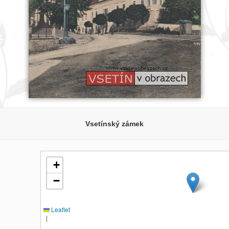
Vsetínský zámek
+
−
Leaflet
|