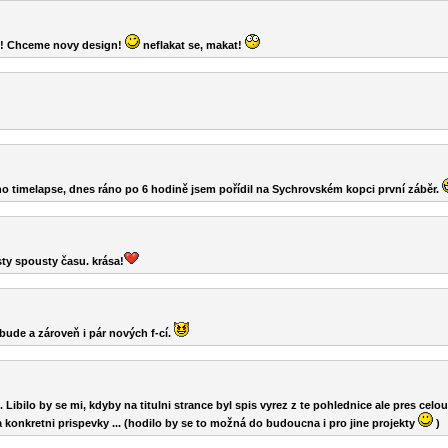
! Chceme novy design!
neflakat se, makat!
ního timelapse, dnes ráno po 6 hodině jsem pořídil na Sychrovském kopci první záběr.
ty spousty času. krása!
bude a zároveň i pár nových f-cí.
. Libilo by se mi, kdyby na titulni strance byl spis vyrez z te pohlednice ale pres celo
a konkretni prispevky ... (hodilo by se to možná do budoucna i pro jine projekty
)