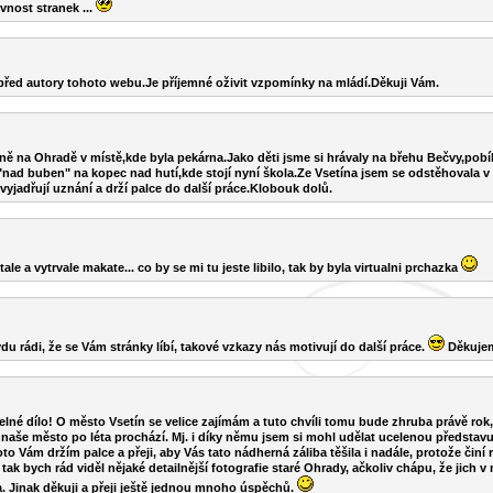
vnost stranek ...
před autory tohoto webu.Je příjemné oživit vzpomínky na mládí.Děkuji Vám.
tně na Ohradě v místě,kde byla pekárna.Jako děti jsme si hrávaly na břehu Bečvy,pobí
"nad buben" na kopec nad hutí,kde stojí nyní škola.Ze Vsetína jsem se odstěhovala v
vyjadřují uznání a drží palce do další práce.Klobouk dolů.
le a vytrvale makate... co by se mi tu jeste libilo, tak by byla virtualni prchazka
rádi, že se Vám stránky líbí, takové vzkazy nás motivují do další práce.
Děkuje
lné dílo! O město Vsetín se velice zajímám a tuto chvíli tomu bude zhruba právě rok, c
naše město po léta prochází. Mj. i díky němu jsem si mohl udělat ucelenou představ
to Vám držím palce a přeji, aby Vás tato nádherná záliba těšila i nadále, protože čin
tak bych rád viděl nějaké detailnější fotografie staré Ohrady, ačkoliv chápu, že jich 
la. Jinak děkuji a přeji ještě jednou mnoho úspěchů.