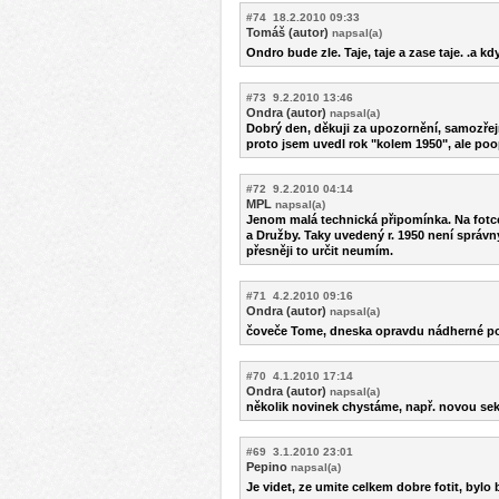
#74 18.2.2010 09:33
Tomáš (autor)
napsal(a)
Ondro bude zle. Taje, taje a zase taje. .a k
#73 9.2.2010 13:46
Ondra (autor)
napsal(a)
Dobrý den, děkuji za upozornění, samozřej
proto jsem uvedl rok "kolem 1950", ale poo
#72 9.2.2010 04:14
MPL
napsal(a)
Jenom malá technická připomínka. Na fotce
a Družby. Taky uvedený r. 1950 není správn
přesněji to určit neumím.
#71 4.2.2010 09:16
Ondra (autor)
napsal(a)
čoveče Tome, dneska opravdu nádherné poča
#70 4.1.2010 17:14
Ondra (autor)
napsal(a)
několik novinek chystáme, např. novou sek
#69 3.1.2010 23:01
Pepino
napsal(a)
Je videt, ze umite celkem dobre fotit, bylo