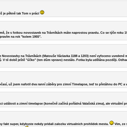
dyž je pěkně tak Tom v práci
mě, že s fotkou novostaveb na Trávníkách máte naprostou pravdu. Co se týče roku 195
pravím na rok "kolem 1955".
 Novostavby na Trávníkách (Matouše Václavka 1188 a 1203) není vyfoceno uvedené mí
ý. V té době ještě "účko" (ten dům vpravo) nestálo. Fotka byla udělána později. Odha
sí, už jsem nafotil dva ranní záběry pro zimní Timelapse, teď to přetáhnu do PC a
ci události a zimní timelapse (konečně začíná pořádná Valašská zima), ale virtuální
 by fakt super, kdybyste nekdy pridali zalozku virtualnich prohlidek mesta.
Vim, ze 