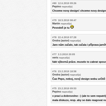
#80 12.6.2010 09:26
Pepino
napsal(a)
Chceme novy design! chceme novy design
#79 18.5.2010 08:47
Martin
napsal(a)
Povodeň je tu
#78 22.4.2010 07:28
Ondra (autor)
napsal(a)
Jaro nám začalo, tak začala i příprava jar
#77 3.3.2010 20:05
veris
napsal(a)
fakt výborná práce. muselo to zabrat spous
#76 23.2.2010 18:58
Ondra (autor)
napsal(a)
Čao Pepo, neboj, nový design webu určitě 
#75 23.2.2010 09:53
Pepino
napsal(a)
v praci a dobrovolne : ) (ale to sem nepatri)
mala diskuze, resp. aby se dalo reagovat n