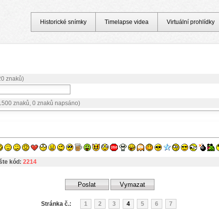
Historické snímky
Timelapse videa
Virtuální prohlídky
20 znaků)
1500 znaků,
0 znaků napsáno
)
šte kód:
2214
Stránka č.:
1
2
3
4
5
6
7