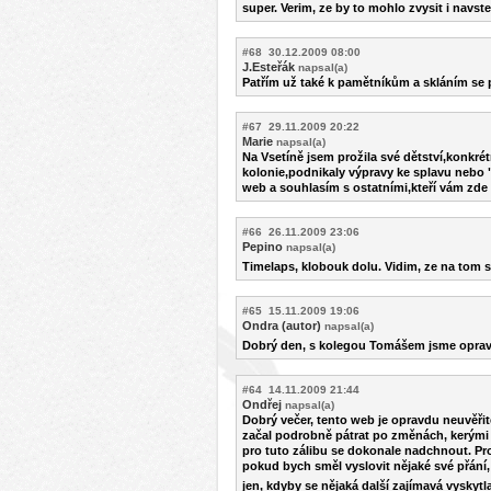
super. Verim, ze by to mohlo zvysit i navste
#68 30.12.2009 08:00
J.Esteřák
napsal(a)
Patřím už také k pamětníkům a skláním se 
#67 29.11.2009 20:22
Marie
napsal(a)
Na Vsetíně jsem prožila své dětství,konkré
kolonie,podnikaly výpravy ke splavu nebo 
web a souhlasím s ostatními,kteří vám zde 
#66 26.11.2009 23:06
Pepino
napsal(a)
Timelaps, klobouk dolu. Vidim, ze na tom sta
#65 15.11.2009 19:06
Ondra (autor)
napsal(a)
Dobrý den, s kolegou Tomášem jsme opravdu 
#64 14.11.2009 21:44
Ondřej
napsal(a)
Dobrý večer, tento web je opravdu neuvěřite
začal podrobně pátrat po změnách, kerými 
pro tuto zálibu se dokonale nadchnout. Pro
pokud bych směl vyslovit nějaké své přání, 
jen, kdyby se nějaká další zajímavá vyskyt