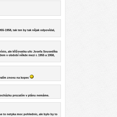
5-1958, tak ten by tak nějak odpovídal,
sto, ale křižovatka ulic Josefa Sousedíka
dem v období někde mezi r. 1955 a 1958,
 valím znovu na kopec
 procházku prozatím v plánu nemáme.
se to netyka moc pohlednic, ale bylo by to