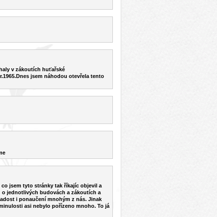
haly v zákoutích huťařské
 r.1965.Dnes jsem náhodou otevřela tento
me
o jsem tyto stránky tak říkajíc objevil a
u o jednotlivých budovách a zákoutích a
í radost i ponaučení mnohým z nás. Jinak
v minulosti asi nebylo pořízeno mnoho. To já