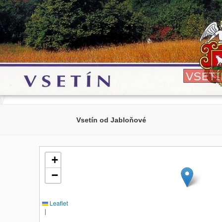
Vsetín od Jabloňové
+
−
Leaflet
|