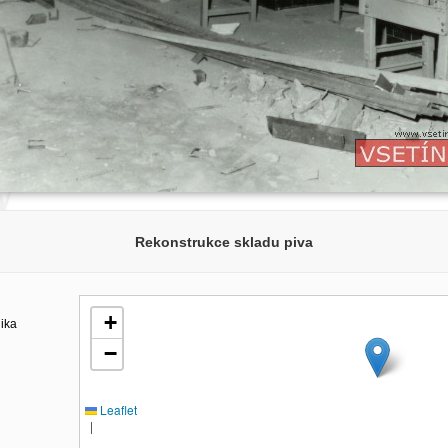
Rekonstrukce skladu piva
+
lika
−
Leaflet
|