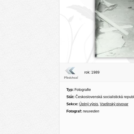
rok: 1989
Předchozí
Typ:
Fotografie
Stát:
Československá socialistická repub
Sekce:
Úplný výpis
,
Vsetínský pivovar
Fotograf:
neuveden