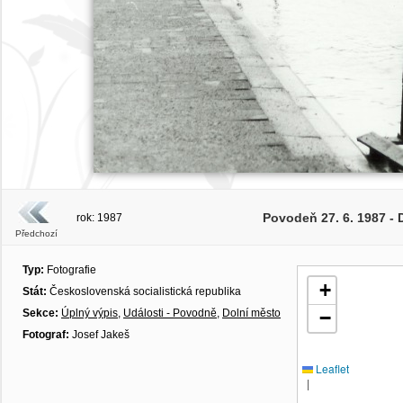
Povodeň 27. 6. 1987 -
rok: 1987
Předchozí
Typ:
Fotografie
+
Stát:
Československá socialistická republika
Sekce:
Úplný výpis
,
Události - Povodně
,
Dolní město
−
Fotograf:
Josef Jakeš
Leaflet
|