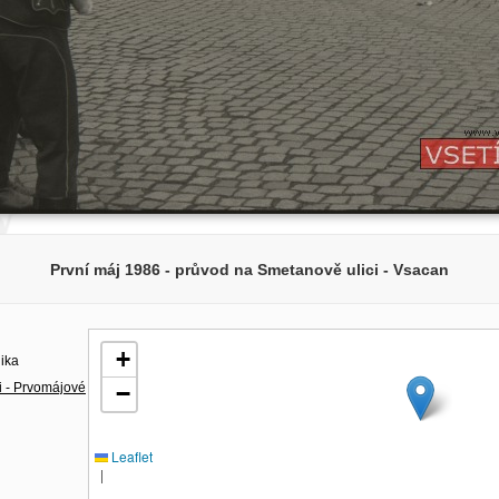
První máj 1986 - průvod na Smetanově ulici - Vsacan
+
lika
i - Prvomájové
−
Leaflet
|