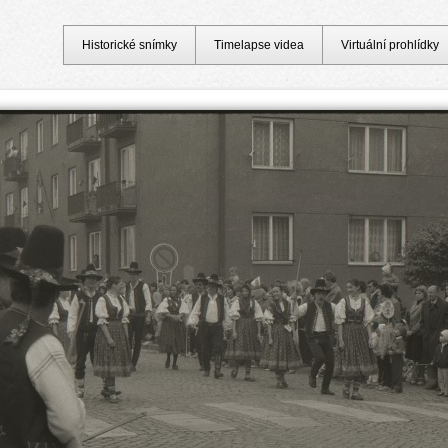
Historické snímky
Timelapse videa
Virtuální prohlídky