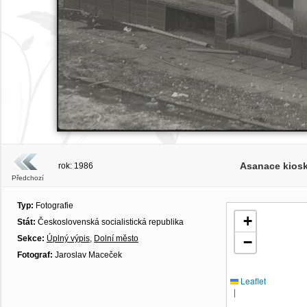
Asanace kiosk
rok: 1986
Předchozí
Typ:
Fotografie
+
Stát:
Československá socialistická republika
Sekce:
Úplný výpis
,
Dolní město
−
Fotograf:
Jaroslav Maceček
Leaflet
|