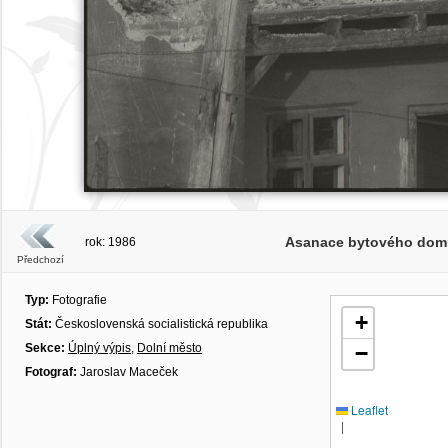
Asanace bytového domu
rok: 1986
Předchozí
Typ:
Fotografie
+
Stát:
Československá socialistická republika
Sekce:
Úplný výpis
,
Dolní město
−
Fotograf:
Jaroslav Maceček
Leaflet
|