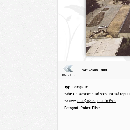
rok: kolem 1980
Předchozí
Typ:
Fotografie
Stát:
Československá socialistická repub
Sekce:
Úplný výpis
,
Dolní město
Fotograf:
Robert Elischer