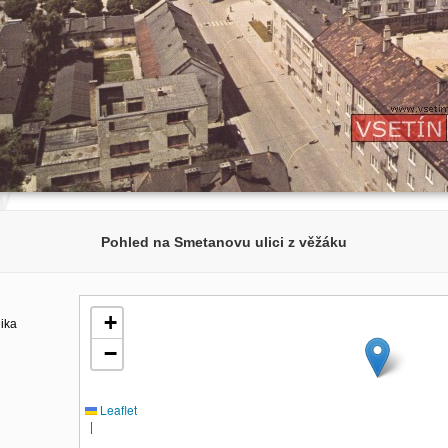
Pohled na Smetanovu ulici z věžáku
+
lika
−
Leaflet
|