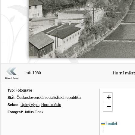
Horní měst
rok: 1980
Předchozí
Typ:
Fotografie
+
Stát:
Československá socialistická republika
Sekce:
Úplný výpis
,
Horní město
−
Fotograf:
Julius Ficek
Leaflet
|