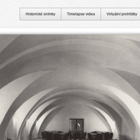
Historické snímky
Timelapse videa
Virtuální prohlídky