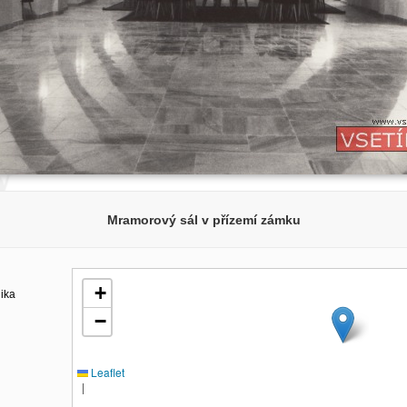
Mramorový sál v přízemí zámku
+
lika
−
Leaflet
|