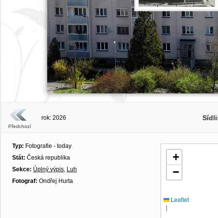
Sídli
rok: 2026
Předchozí
Typ:
Fotografie - today
+
Stát:
Česká republika
Sekce:
Úplný výpis
,
Luh
−
Fotograf:
Ondřej Hurta
Leaflet
|