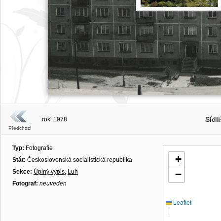
Sídli
rok: 1978
Předchozí
Typ:
Fotografie
+
Stát:
Československá socialistická republika
Sekce:
Úplný výpis
,
Luh
−
Fotograf:
neuveden
Leaflet
|