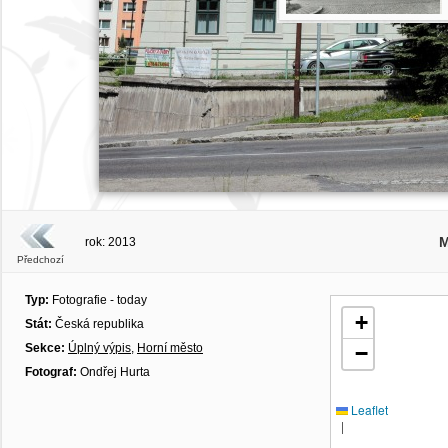
M
rok: 2013
Předchozí
Typ:
Fotografie - today
+
Stát:
Česká republika
Sekce:
Úplný výpis
,
Horní město
−
Fotograf:
Ondřej Hurta
Leaflet
|