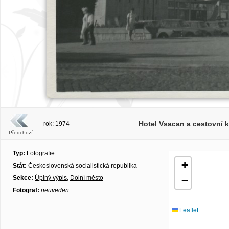
Hotel Vsacan a cestovní 
rok: 1974
Předchozí
Typ:
Fotografie
+
Stát:
Československá socialistická republika
Sekce:
Úplný výpis
,
Dolní město
−
Fotograf:
neuveden
Leaflet
|