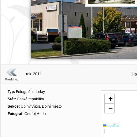
Ho
rok: 2011
Předchozí
Typ:
Fotografie - today
+
Stát:
Česká republika
Sekce:
Úplný výpis
,
Dolní město
−
Fotograf:
Ondřej Hurta
Leaflet
|