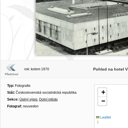
Pohled na hotel V
rok: kolem 1970
Předchozí
Typ:
Fotografie
+
Stát:
Československá socialistická republika
Sekce:
Úplný výpis
,
Dolní město
−
Fotograf:
neuveden
Leaflet
|