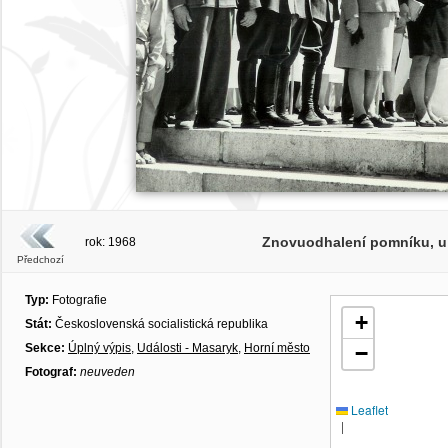
Znovuodhalení pomníku, u
rok: 1968
Předchozí
Typ:
Fotografie
+
Stát:
Československá socialistická republika
Sekce:
Úplný výpis
,
Události - Masaryk
,
Horní město
−
Fotograf:
neuveden
Leaflet
|