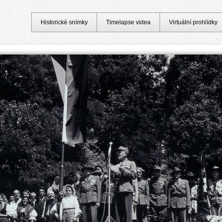
Historické snímky
Timelapse videa
Virtuální prohlídky