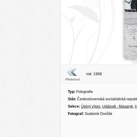
rok: 1968
Předchozí
Typ:
Fotografie
Stát:
Československá socialistická repub
Sekce:
Úplný výpis
,
Události - Masaryk
,
H
Fotograf:
Svatomír Dvořák