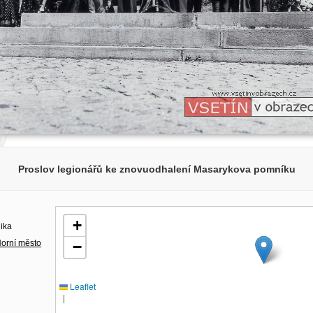
Proslov legionářů ke znovuodhalení Masarykova pomníku
+
lika
orní město
−
Leaflet
|