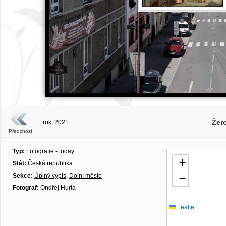
Žero
rok: 2021
Předchozí
Typ:
Fotografie - today
+
Stát:
Česká republika
Sekce:
Úplný výpis
,
Dolní město
−
Fotograf:
Ondřej Hurta
Leaflet
|