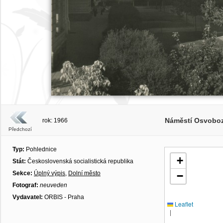
Náměstí Osvoboz
rok: 1966
Předchozí
Typ:
Pohlednice
+
Stát:
Československá socialistická republika
Sekce:
Úplný výpis
,
Dolní město
−
Fotograf:
neuveden
Vydavatel:
ORBIS - Praha
Leaflet
|