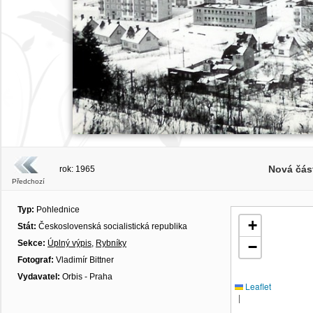
Nová část
rok: 1965
Předchozí
Typ:
Pohlednice
+
Stát:
Československá socialistická republika
Sekce:
Úplný výpis
,
Rybníky
−
Fotograf:
Vladimír Bittner
Vydavatel:
Orbis - Praha
Leaflet
|