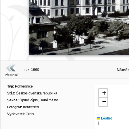
Náměs
rok: 1960
Předchozí
Typ:
Pohlednice
+
Stát:
Československá republika
Sekce:
Úplný výpis
,
Dolní město
−
Fotograf:
neuveden
Vydavatel:
Orbis
Leaflet
|