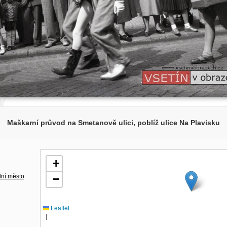
Maškarní průvod na Smetanově ulici, poblíž ulice Na Plavisku
+
lní město
−
Leaflet
|