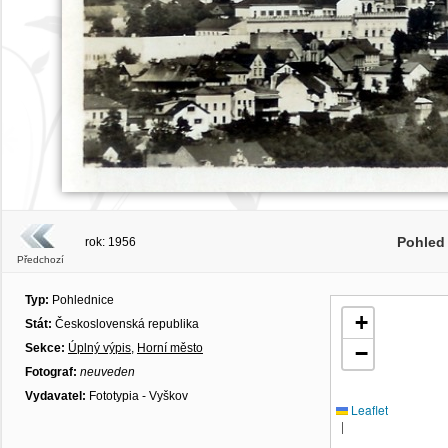
Pohled
rok: 1956
Předchozí
Typ:
Pohlednice
+
Stát:
Československá republika
Sekce:
Úplný výpis
,
Horní město
−
Fotograf:
neuveden
Vydavatel:
Fototypia - Vyškov
Leaflet
|