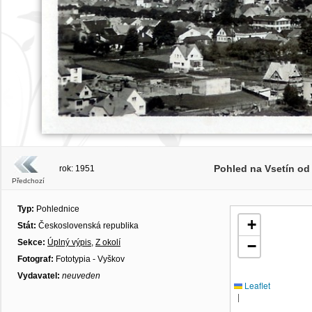
Pohled na Vsetín o
rok: 1951
Předchozí
Typ:
Pohlednice
+
Stát:
Československá republika
Sekce:
Úplný výpis
,
Z okolí
−
Fotograf:
Fototypia - Vyškov
Vydavatel:
neuveden
Leaflet
|