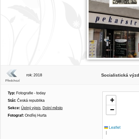
Socialistická výz
rok: 2018
Předchozí
Typ:
Fotografie - today
+
Stát:
Česká republika
Sekce:
Úplný výpis
,
Dolní město
−
Fotograf:
Ondřej Hurta
Leaflet
|