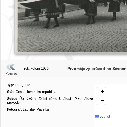
Prvomájový průvod na Smetanově
rok: kolem 1950
Předchozí
Typ:
Fotografie
+
Stát:
Československá republika
Sekce:
Úplný výpis
,
Dolní město
,
Události - Prvomájové
−
průvody
Fotograf:
Ladislav Pavelka
Leaflet
|