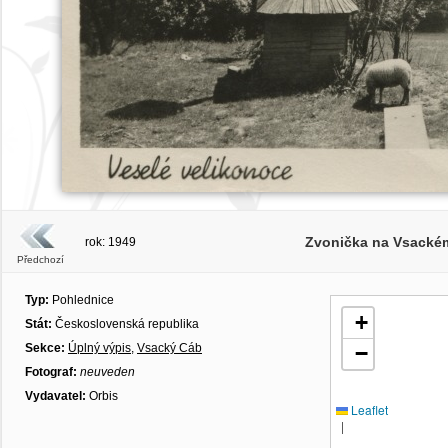
Zvonička na Vsackém
rok: 1949
Předchozí
Typ:
Pohlednice
+
Stát:
Československá republika
Sekce:
Úplný výpis
,
Vsacký Cáb
−
Fotograf:
neuveden
Vydavatel:
Orbis
Leaflet
|